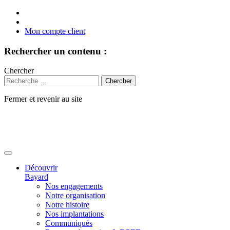
Mon compte client
Rechercher un contenu :
Chercher
Fermer et revenir au site
Aller
au
contenu
Découvrir
Bayard
Nos engagements
Notre organisation
Notre histoire
Nos implantations
Communiqués