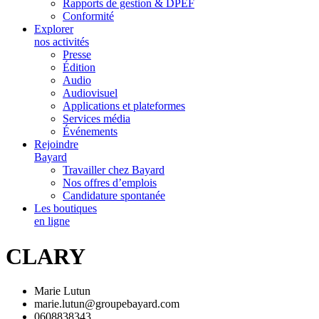
Rapports de gestion & DPEF
Conformité
Explorer
nos activités
Presse
Édition
Audio
Audiovisuel
Applications et plateformes
Services média
Événements
Rejoindre
Bayard
Travailler chez Bayard
Nos offres d’emplois
Candidature spontanée
Les boutiques
en ligne
CLARY
Marie Lutun
marie.lutun@groupebayard.com
0608838343