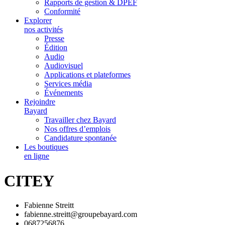
Rapports de gestion & DPEF
Conformité
Explorer
nos activités
Presse
Édition
Audio
Audiovisuel
Applications et plateformes
Services média
Événements
Rejoindre
Bayard
Travailler chez Bayard
Nos offres d’emplois
Candidature spontanée
Les boutiques
en ligne
CITEY
Fabienne Streitt
fabienne.streitt@groupebayard.com
0687256876