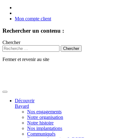
Mon compte client
Rechercher un contenu :
Chercher
Fermer et revenir au site
Aller
au
contenu
Découvrir
Bayard
Nos engagements
Notre organisation
Notre histoire
Nos implantations
Communiqués