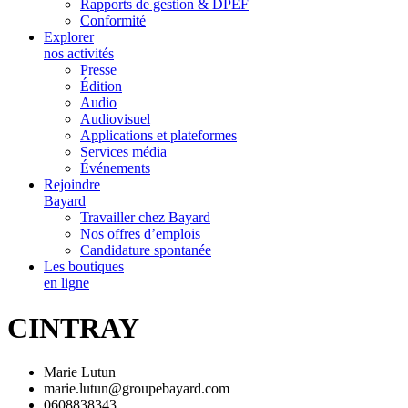
Rapports de gestion & DPEF
Conformité
Explorer
nos activités
Presse
Édition
Audio
Audiovisuel
Applications et plateformes
Services média
Événements
Rejoindre
Bayard
Travailler chez Bayard
Nos offres d’emplois
Candidature spontanée
Les boutiques
en ligne
CINTRAY
Marie Lutun
marie.lutun@groupebayard.com
0608838343