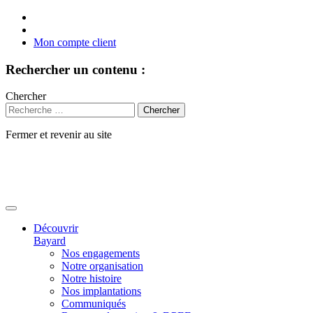
Mon compte client
Rechercher un contenu :
Chercher
Fermer et revenir au site
Aller
au
contenu
Découvrir
Bayard
Nos engagements
Notre organisation
Notre histoire
Nos implantations
Communiqués