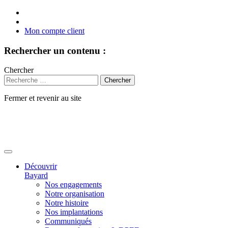
Mon compte client
Rechercher un contenu :
Chercher
Fermer et revenir au site
Aller
au
contenu
Découvrir
Bayard
Nos engagements
Notre organisation
Notre histoire
Nos implantations
Communiqués