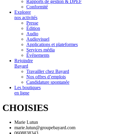
Rapports de gestion & DPEF
Conformité
Explorer
nos activités
Presse
Édition
Audio
Audiovisuel
Applications et plateformes
Services média
Événements
Rejoindre
Bayard
Travailler chez Bayard
Nos offres d’emplois
Candidature spontanée
Les boutiques
en ligne
CHOISIES
Marie Lutun
marie.lutun@groupebayard.com
0608838343