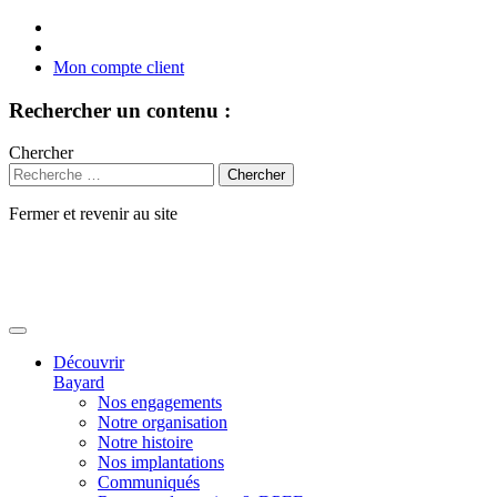
Mon compte client
Rechercher un contenu :
Chercher
Fermer et revenir au site
Aller
au
contenu
Découvrir
Bayard
Nos engagements
Notre organisation
Notre histoire
Nos implantations
Communiqués