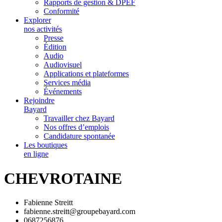
Rapports de gestion & DPEF
Conformité
Explorer
nos activités
Presse
Édition
Audio
Audiovisuel
Applications et plateformes
Services média
Événements
Rejoindre
Bayard
Travailler chez Bayard
Nos offres d’emplois
Candidature spontanée
Les boutiques
en ligne
CHEVROTAINE
Fabienne Streitt
fabienne.streitt@groupebayard.com
0687256876