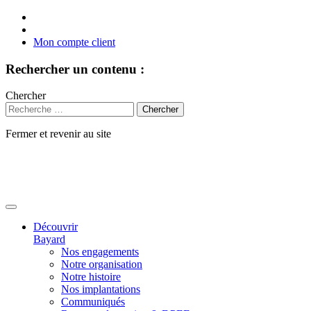
Mon compte client
Rechercher un contenu :
Chercher
Fermer et revenir au site
Aller
au
contenu
Découvrir
Bayard
Nos engagements
Notre organisation
Notre histoire
Nos implantations
Communiqués