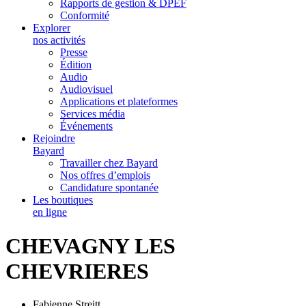
Rapports de gestion & DPEF
Conformité
Explorer
nos activités
Presse
Édition
Audio
Audiovisuel
Applications et plateformes
Services média
Événements
Rejoindre
Bayard
Travailler chez Bayard
Nos offres d’emplois
Candidature spontanée
Les boutiques
en ligne
CHEVAGNY LES
CHEVRIERES
Fabienne Streitt