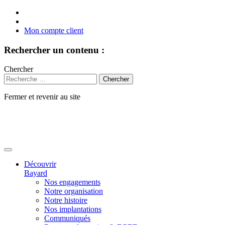
Mon compte client
Rechercher un contenu :
Chercher
Fermer et revenir au site
Aller
au
contenu
Découvrir
Bayard
Nos engagements
Notre organisation
Notre histoire
Nos implantations
Communiqués