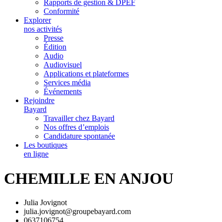
Rapports de gestion & DPEF
Conformité
Explorer
nos activités
Presse
Édition
Audio
Audiovisuel
Applications et plateformes
Services média
Événements
Rejoindre
Bayard
Travailler chez Bayard
Nos offres d’emplois
Candidature spontanée
Les boutiques
en ligne
CHEMILLE EN ANJOU
Julia Jovignot
julia.jovignot@groupebayard.com
0637106754