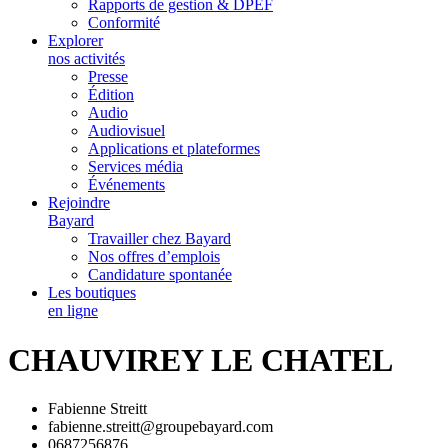
Rapports de gestion & DPEF
Conformité
Explorer
nos activités
Presse
Édition
Audio
Audiovisuel
Applications et plateformes
Services média
Événements
Rejoindre
Bayard
Travailler chez Bayard
Nos offres d’emplois
Candidature spontanée
Les boutiques
en ligne
CHAUVIREY LE CHATEL
Fabienne Streitt
fabienne.streitt@groupebayard.com
0687256876