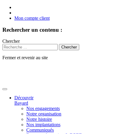
Mon compte client
Rechercher un contenu :
Chercher
Fermer et revenir au site
Aller
au
contenu
Découvrir
Bayard
Nos engagements
Notre organisation
Notre histoire
Nos implantations
Communiqués