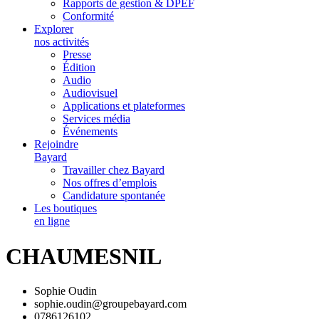
Rapports de gestion & DPEF
Conformité
Explorer
nos activités
Presse
Édition
Audio
Audiovisuel
Applications et plateformes
Services média
Événements
Rejoindre
Bayard
Travailler chez Bayard
Nos offres d’emplois
Candidature spontanée
Les boutiques
en ligne
CHAUMESNIL
Sophie Oudin
sophie.oudin@groupebayard.com
0786126102