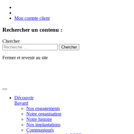
Mon compte client
Rechercher un contenu :
Chercher
Fermer et revenir au site
Aller
au
contenu
Découvrir
Bayard
Nos engagements
Notre organisation
Notre histoire
Nos implantations
Communiqués