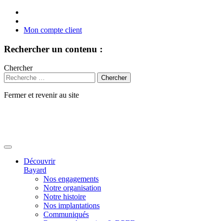
Mon compte client
Rechercher un contenu :
Chercher
Fermer et revenir au site
Aller
au
contenu
Découvrir
Bayard
Nos engagements
Notre organisation
Notre histoire
Nos implantations
Communiqués