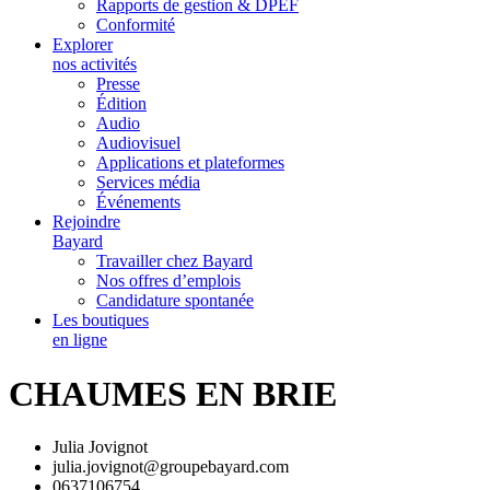
Rapports de gestion & DPEF
Conformité
Explorer
nos activités
Presse
Édition
Audio
Audiovisuel
Applications et plateformes
Services média
Événements
Rejoindre
Bayard
Travailler chez Bayard
Nos offres d’emplois
Candidature spontanée
Les boutiques
en ligne
CHAUMES EN BRIE
Julia Jovignot
julia.jovignot@groupebayard.com
0637106754