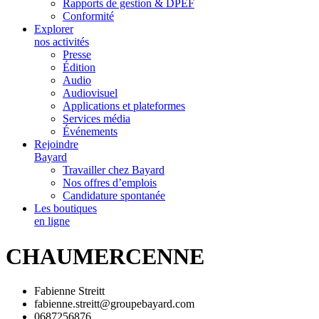
Rapports de gestion & DPEF
Conformité
Explorer
nos activités
Presse
Édition
Audio
Audiovisuel
Applications et plateformes
Services média
Événements
Rejoindre
Bayard
Travailler chez Bayard
Nos offres d’emplois
Candidature spontanée
Les boutiques
en ligne
CHAUMERCENNE
Fabienne Streitt
fabienne.streitt@groupebayard.com
0687256876