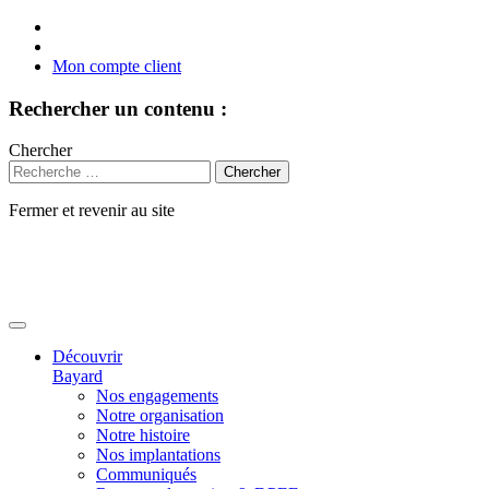
Mon compte client
Rechercher un contenu :
Chercher
Fermer et revenir au site
Aller
au
contenu
Découvrir
Bayard
Nos engagements
Notre organisation
Notre histoire
Nos implantations
Communiqués