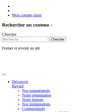
Mon compte client
Rechercher un contenu :
Chercher
Fermer et revenir au site
Aller
au
contenu
Découvrir
Bayard
Nos engagements
Notre organisation
Notre histoire
Nos implantations
Communiqués