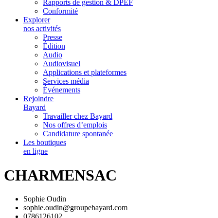
Rapports de gestion & DPEF
Conformité
Explorer
nos activités
Presse
Édition
Audio
Audiovisuel
Applications et plateformes
Services média
Événements
Rejoindre
Bayard
Travailler chez Bayard
Nos offres d’emplois
Candidature spontanée
Les boutiques
en ligne
CHARMENSAC
Sophie Oudin
sophie.oudin@groupebayard.com
0786126102