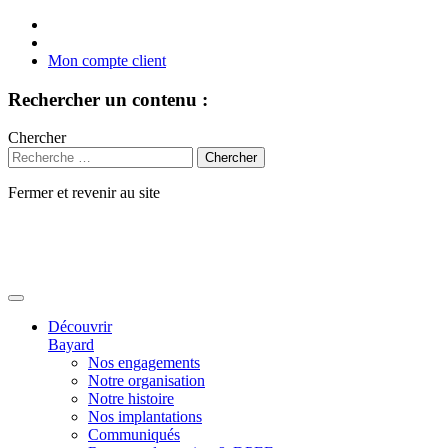
Mon compte client
Rechercher un contenu :
Chercher
Fermer et revenir au site
Aller
au
contenu
Découvrir
Bayard
Nos engagements
Notre organisation
Notre histoire
Nos implantations
Communiqués