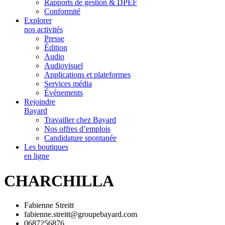
Rapports de gestion & DPEF
Conformité
Explorer
nos activités
Presse
Édition
Audio
Audiovisuel
Applications et plateformes
Services média
Événements
Rejoindre
Bayard
Travailler chez Bayard
Nos offres d’emplois
Candidature spontanée
Les boutiques
en ligne
CHARCHILLA
Fabienne Streitt
fabienne.streitt@groupebayard.com
0687256876