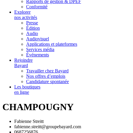
Rapports de gestion & DPEF
Conformité
Explorer
nos activités
Presse
Édition
Audio
Audiovisuel
Applications et plateformes
Services média
Événements
Rejoindre
Bayard
Travailler chez Bayard
Nos offres d’emplois
Candidature spontanée
Les boutiques
en ligne
CHAMPOUGNY
Fabienne Streitt
fabienne.streitt@groupebayard.com
0687256876