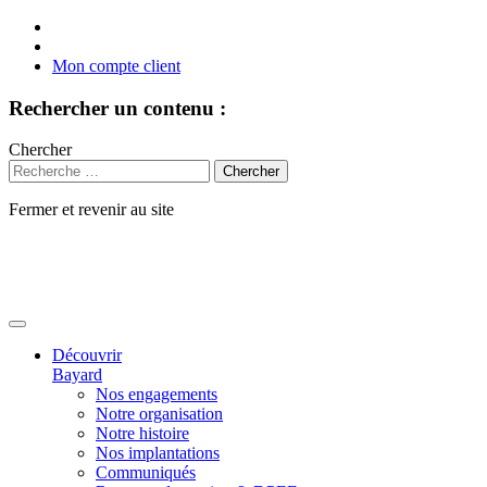
Mon compte client
Rechercher un contenu :
Chercher
Fermer et revenir au site
Aller
au
contenu
Découvrir
Bayard
Nos engagements
Notre organisation
Notre histoire
Nos implantations
Communiqués