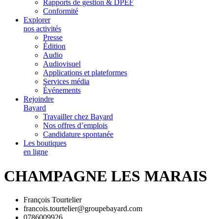
Rapports de gestion & DPEF
Conformité
Explorer
nos activités
Presse
Édition
Audio
Audiovisuel
Applications et plateformes
Services média
Événements
Rejoindre
Bayard
Travailler chez Bayard
Nos offres d’emplois
Candidature spontanée
Les boutiques
en ligne
CHAMPAGNE LES MARAIS
François Tourtelier
francois.tourtelier@groupebayard.com
0786009926