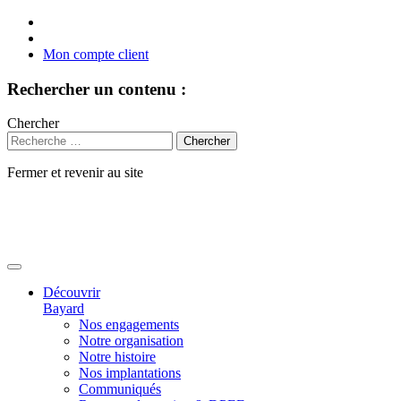
Mon compte client
Rechercher un contenu :
Chercher
Fermer et revenir au site
Aller
au
contenu
Découvrir
Bayard
Nos engagements
Notre organisation
Notre histoire
Nos implantations
Communiqués