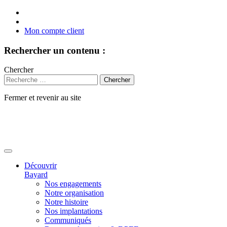
Mon compte client
Rechercher un contenu :
Chercher
Fermer et revenir au site
Aller
au
contenu
Découvrir
Bayard
Nos engagements
Notre organisation
Notre histoire
Nos implantations
Communiqués