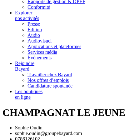
Rapports de gestion & DPEF
Conformité
Explorer
nos activités
Presse
Édition
Audio
Audiovisuel
Applications et plateformes
Services média
Événements
Rejoindre
Bayard
Travailler chez Bayard
Nos offres d’emplois
Candidature spontanée
Les boutiques
en ligne
CHAMPAGNAT LE JEUNE
Sophie Oudin
sophie.oudin@groupebayard.com
0786126102