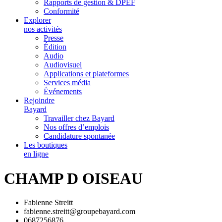
Rapports de gestion & DPEF
Conformité
Explorer
nos activités
Presse
Édition
Audio
Audiovisuel
Applications et plateformes
Services média
Événements
Rejoindre
Bayard
Travailler chez Bayard
Nos offres d’emplois
Candidature spontanée
Les boutiques
en ligne
CHAMP D OISEAU
Fabienne Streitt
fabienne.streitt@groupebayard.com
0687256876