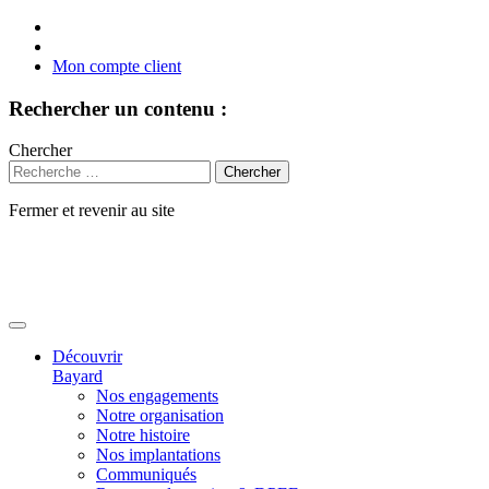
Mon compte client
Rechercher un contenu :
Chercher
Fermer et revenir au site
Aller
au
contenu
Découvrir
Bayard
Nos engagements
Notre organisation
Notre histoire
Nos implantations
Communiqués