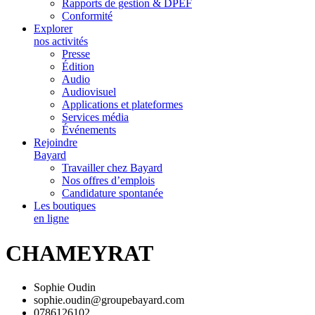
Rapports de gestion & DPEF
Conformité
Explorer
nos activités
Presse
Édition
Audio
Audiovisuel
Applications et plateformes
Services média
Événements
Rejoindre
Bayard
Travailler chez Bayard
Nos offres d’emplois
Candidature spontanée
Les boutiques
en ligne
CHAMEYRAT
Sophie Oudin
sophie.oudin@groupebayard.com
0786126102