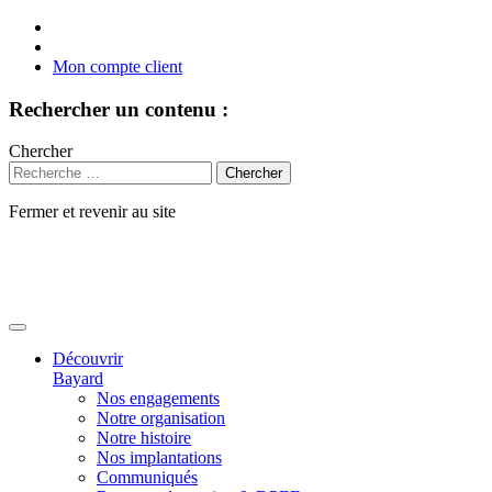
Mon compte client
Rechercher un contenu :
Chercher
Fermer et revenir au site
Aller
au
contenu
Découvrir
Bayard
Nos engagements
Notre organisation
Notre histoire
Nos implantations
Communiqués