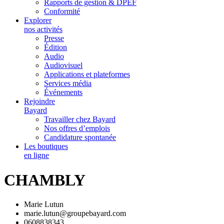
Rapports de gestion & DPEF
Conformité
Explorer
nos activités
Presse
Édition
Audio
Audiovisuel
Applications et plateformes
Services média
Événements
Rejoindre
Bayard
Travailler chez Bayard
Nos offres d’emplois
Candidature spontanée
Les boutiques
en ligne
CHAMBLY
Marie Lutun
marie.lutun@groupebayard.com
0608838343