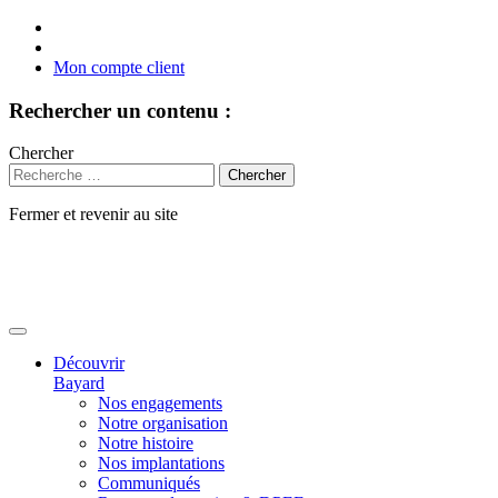
Mon compte client
Rechercher un contenu :
Chercher
Fermer et revenir au site
Aller
au
contenu
Découvrir
Bayard
Nos engagements
Notre organisation
Notre histoire
Nos implantations
Communiqués