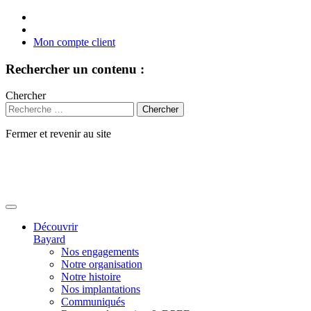
Mon compte client
Rechercher un contenu :
Chercher
Fermer et revenir au site
Aller
au
contenu
Découvrir
Bayard
Nos engagements
Notre organisation
Notre histoire
Nos implantations
Communiqués