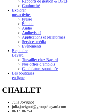
Rapports de gestion & DPEF
Conformité
Explorer
nos activités
Presse
Édition
Audio
Audiovisuel
Applications et plateformes
Services média
Événements
Rejoindre
Bayard
Travailler chez Bayard
Nos offres d’emplois
Candidature spontanée
Les boutiques
en ligne
CHALLET
Julia Jovignot
julia.jovignot@groupebayard.com
0637106754