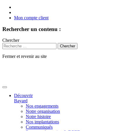
Mon compte client
Rechercher un contenu :
Chercher
Fermer et revenir au site
Aller
au
contenu
Découvrir
Bayard
Nos engagements
Notre organisation
Notre histoire
Nos implantations
Communiqués