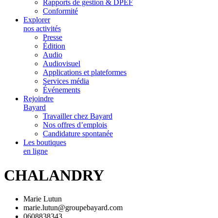
Rapports de gestion & DPEF
Conformité
Explorer
nos activités
Presse
Édition
Audio
Audiovisuel
Applications et plateformes
Services média
Événements
Rejoindre
Bayard
Travailler chez Bayard
Nos offres d’emplois
Candidature spontanée
Les boutiques
en ligne
CHALANDRY
Marie Lutun
marie.lutun@groupebayard.com
0608838343