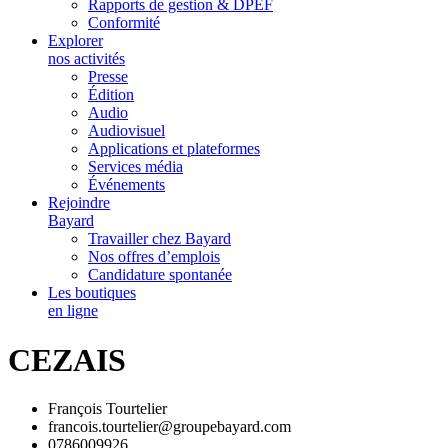
Rapports de gestion & DPEF
Conformité
Explorer
nos activités
Presse
Édition
Audio
Audiovisuel
Applications et plateformes
Services média
Événements
Rejoindre
Bayard
Travailler chez Bayard
Nos offres d’emplois
Candidature spontanée
Les boutiques
en ligne
CEZAIS
François Tourtelier
francois.tourtelier@groupebayard.com
0786009926