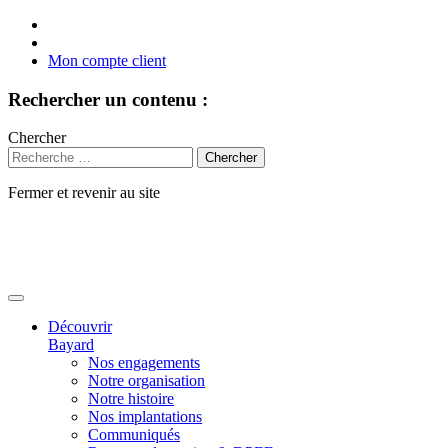
Mon compte client
Rechercher un contenu :
Chercher
Fermer et revenir au site
Aller
au
contenu
Découvrir
Bayard
Nos engagements
Notre organisation
Notre histoire
Nos implantations
Communiqués