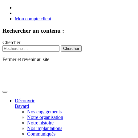
Mon compte client
Rechercher un contenu :
Chercher
Fermer et revenir au site
Aller
au
contenu
Découvrir
Bayard
Nos engagements
Notre organisation
Notre histoire
Nos implantations
Communiqués