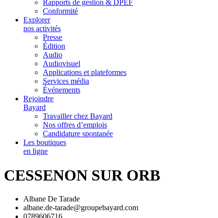
Rapports de gestion & DPEF
Conformité
Explorer
nos activités
Presse
Édition
Audio
Audiovisuel
Applications et plateformes
Services média
Événements
Rejoindre
Bayard
Travailler chez Bayard
Nos offres d’emplois
Candidature spontanée
Les boutiques
en ligne
CESSENON SUR ORB
Albane De Tarade
albane.de-tarade@groupebayard.com
0789606716