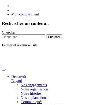
Mon compte client
Rechercher un contenu :
Chercher
Fermer et revenir au site
Aller
au
contenu
Découvrir
Bayard
Nos engagements
Notre organisation
Notre histoire
Nos implantations
Communiqués