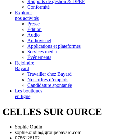
Rapports de gestion & DPEF
Conformité
Explorer
nos activités
Presse
Édition
Audio
Audiovisuel
Applications et plateformes
Services média
Événements
Rejoindre
Bayard
Travailler chez Bayard
Nos offres d’emplois
Candidature spontanée
Les boutiques
en ligne
CELLES SUR OURCE
Sophie Oudin
sophie.oudin@groupebayard.com
0786126102