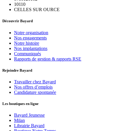
10110
CELLES SUR OURCE
Découvrir Bayard
Notre organisation
Nos engagements
Notre histoire
Nos implantations
Communiqués
Rapports de gestion & rapports RSE
Rejoindre Bayard
Travailler chez Bayard
Nos offres d’emplois
Candidature spontanée
Les boutiques en ligne
Bayard Jeunesse
Milan
Librairie Bayard
Boutique Notre Temps