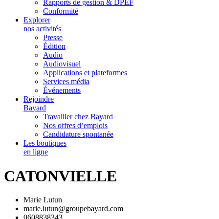
Rapports de gestion & DPEF
Conformité
Explorer
nos activités
Presse
Édition
Audio
Audiovisuel
Applications et plateformes
Services média
Événements
Rejoindre
Bayard
Travailler chez Bayard
Nos offres d’emplois
Candidature spontanée
Les boutiques
en ligne
CATONVIELLE
Marie Lutun
marie.lutun@groupebayard.com
0608838343