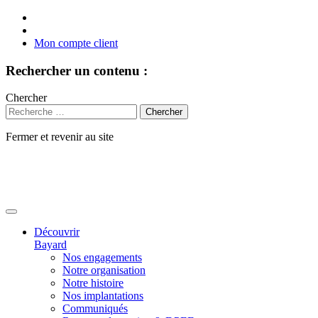
Mon compte client
Rechercher un contenu :
Chercher
Fermer et revenir au site
Aller
au
contenu
Découvrir
Bayard
Nos engagements
Notre organisation
Notre histoire
Nos implantations
Communiqués