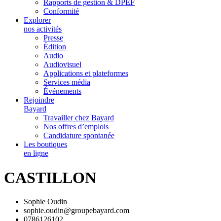
Rapports de gestion & DPEF
Conformité
Explorer
nos activités
Presse
Édition
Audio
Audiovisuel
Applications et plateformes
Services média
Événements
Rejoindre
Bayard
Travailler chez Bayard
Nos offres d’emplois
Candidature spontanée
Les boutiques
en ligne
CASTILLON
Sophie Oudin
sophie.oudin@groupebayard.com
0786126102