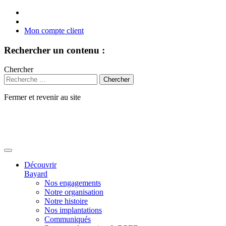
Mon compte client
Rechercher un contenu :
Chercher
Fermer et revenir au site
Aller
au
contenu
Découvrir
Bayard
Nos engagements
Notre organisation
Notre histoire
Nos implantations
Communiqués