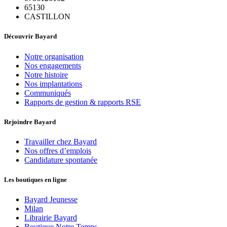
65130
CASTILLON
Découvrir Bayard
Notre organisation
Nos engagements
Notre histoire
Nos implantations
Communiqués
Rapports de gestion & rapports RSE
Rejoindre Bayard
Travailler chez Bayard
Nos offres d’emplois
Candidature spontanée
Les boutiques en ligne
Bayard Jeunesse
Milan
Librairie Bayard
Boutique Notre Temps