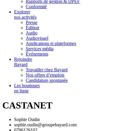
Rapports de gestion & DPEF
Conformité
Explorer
nos activités
Presse
Édition
Audio
Audiovisuel
Applications et plateformes
Services média
Événements
Rejoindre
Bayard
Travailler chez Bayard
Nos offres d’emplois
Candidature spontanée
Les boutiques
en ligne
CASTANET
Sophie Oudin
sophie.oudin@groupebayard.com
0786126102