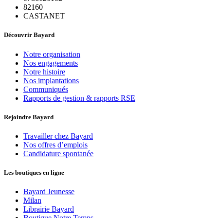
82160
CASTANET
Découvrir Bayard
Notre organisation
Nos engagements
Notre histoire
Nos implantations
Communiqués
Rapports de gestion & rapports RSE
Rejoindre Bayard
Travailler chez Bayard
Nos offres d’emplois
Candidature spontanée
Les boutiques en ligne
Bayard Jeunesse
Milan
Librairie Bayard
Boutique Notre Temps