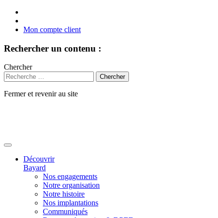
Mon compte client
Rechercher un contenu :
Chercher
Fermer et revenir au site
Aller
au
contenu
Découvrir
Bayard
Nos engagements
Notre organisation
Notre histoire
Nos implantations
Communiqués