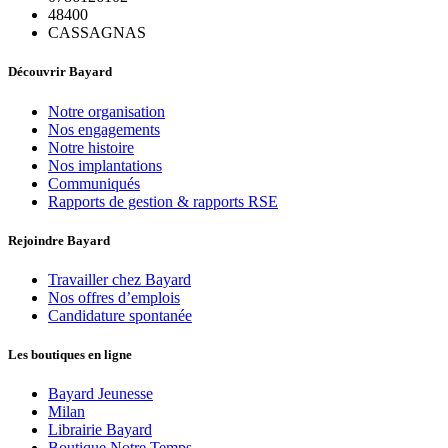
48400
CASSAGNAS
Découvrir Bayard
Notre organisation
Nos engagements
Notre histoire
Nos implantations
Communiqués
Rapports de gestion & rapports RSE
Rejoindre Bayard
Travailler chez Bayard
Nos offres d’emplois
Candidature spontanée
Les boutiques en ligne
Bayard Jeunesse
Milan
Librairie Bayard
Boutique Notre Temps