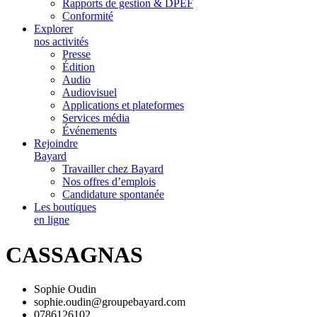
Rapports de gestion & DPEF
Conformité
Explorer
nos activités
Presse
Édition
Audio
Audiovisuel
Applications et plateformes
Services média
Événements
Rejoindre
Bayard
Travailler chez Bayard
Nos offres d’emplois
Candidature spontanée
Les boutiques
en ligne
CASSAGNAS
Sophie Oudin
sophie.oudin@groupebayard.com
0786126102