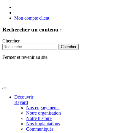
Mon compte client
Rechercher un contenu :
Chercher
Fermer et revenir au site
Aller
au
contenu
Découvrir
Bayard
Nos engagements
Notre organisation
Notre histoire
Nos implantations
Communiqués