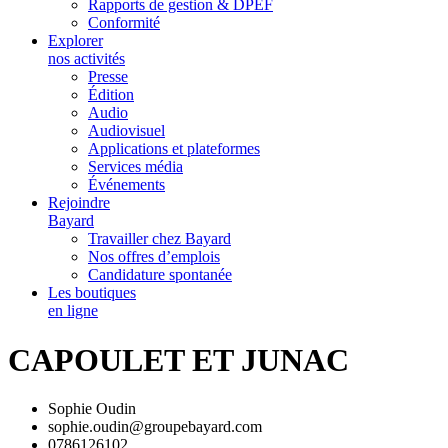
Rapports de gestion & DPEF
Conformité
Explorer
nos activités
Presse
Édition
Audio
Audiovisuel
Applications et plateformes
Services média
Événements
Rejoindre
Bayard
Travailler chez Bayard
Nos offres d’emplois
Candidature spontanée
Les boutiques
en ligne
CAPOULET ET JUNAC
Sophie Oudin
sophie.oudin@groupebayard.com
0786126102