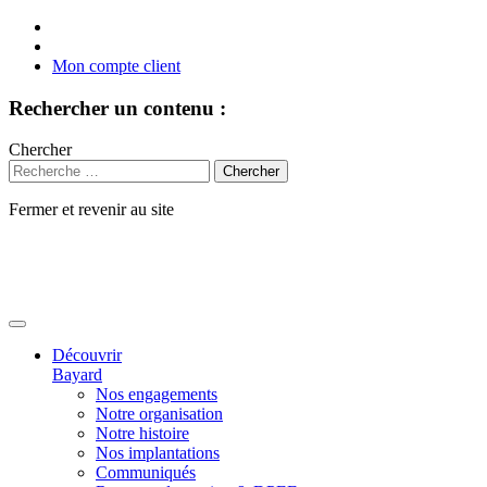
Mon compte client
Rechercher un contenu :
Chercher
Fermer et revenir au site
Aller
au
contenu
Découvrir
Bayard
Nos engagements
Notre organisation
Notre histoire
Nos implantations
Communiqués