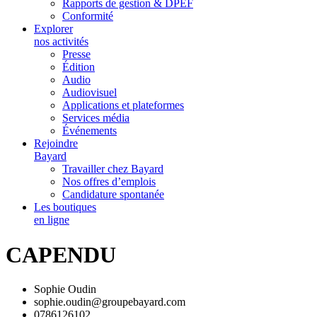
Rapports de gestion & DPEF
Conformité
Explorer
nos activités
Presse
Édition
Audio
Audiovisuel
Applications et plateformes
Services média
Événements
Rejoindre
Bayard
Travailler chez Bayard
Nos offres d’emplois
Candidature spontanée
Les boutiques
en ligne
CAPENDU
Sophie Oudin
sophie.oudin@groupebayard.com
0786126102