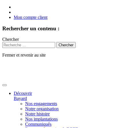
Mon compte client
Rechercher un contenu :
Chercher
Fermer et revenir au site
Aller
au
contenu
Découvrir
Bayard
Nos engagements
Notre organisation
Notre histoire
Nos implantations
Communiqués