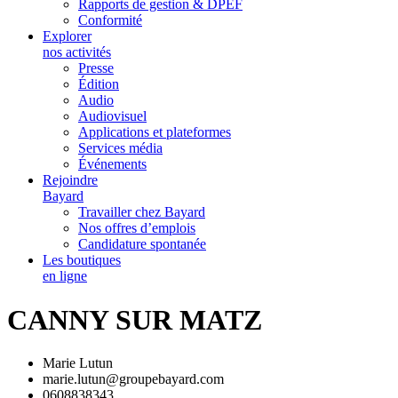
Rapports de gestion & DPEF
Conformité
Explorer
nos activités
Presse
Édition
Audio
Audiovisuel
Applications et plateformes
Services média
Événements
Rejoindre
Bayard
Travailler chez Bayard
Nos offres d’emplois
Candidature spontanée
Les boutiques
en ligne
CANNY SUR MATZ
Marie Lutun
marie.lutun@groupebayard.com
0608838343