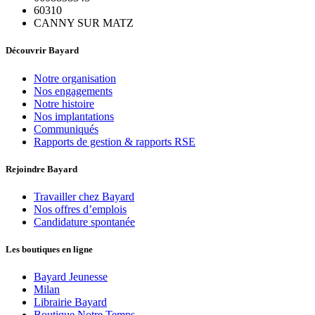
60310
CANNY SUR MATZ
Découvrir Bayard
Notre organisation
Nos engagements
Notre histoire
Nos implantations
Communiqués
Rapports de gestion & rapports RSE
Rejoindre Bayard
Travailler chez Bayard
Nos offres d’emplois
Candidature spontanée
Les boutiques en ligne
Bayard Jeunesse
Milan
Librairie Bayard
Boutique Notre Temps