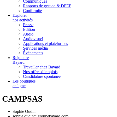
Communiqués
Rapports de gestion & DPEF
Conformité
Explorer
nos activités
Presse
Édition
Audio
Audiovisuel
Applications et plateformes
Services média
Événements
Rejoindre
Bayard
Travailler chez Bayard
Nos offres d’emplois
Candidature spontanée
Les boutiques
en ligne
CAMPSAS
Sophie Oudin
sophie.oudin@groupebayard.com