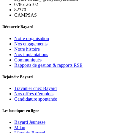
0786126102
82370
CAMPSAS
Découvrir Bayard
Notre organisation
Nos engagements
Notre histoire
Nos implantations
Communiqués
Rapports de gestion & rapports RSE
Rejoindre Bayard
Travailler chez Bayard
Nos offres d’emplois
Candidature spontanée
Les boutiques en ligne
Bayard Jeunesse
Milan
Librairie Bayard