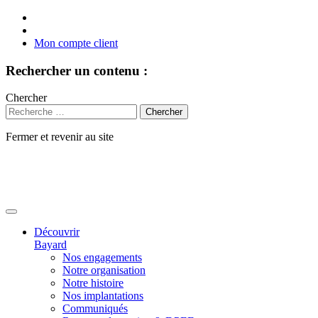
Mon compte client
Rechercher un contenu :
Chercher
Fermer et revenir au site
Aller
au
contenu
Découvrir
Bayard
Nos engagements
Notre organisation
Notre histoire
Nos implantations
Communiqués