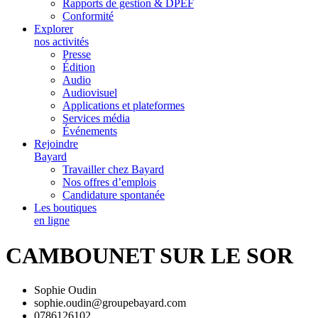
Rapports de gestion & DPEF
Conformité
Explorer
nos activités
Presse
Édition
Audio
Audiovisuel
Applications et plateformes
Services média
Événements
Rejoindre
Bayard
Travailler chez Bayard
Nos offres d’emplois
Candidature spontanée
Les boutiques
en ligne
CAMBOUNET SUR LE SOR
Sophie Oudin
sophie.oudin@groupebayard.com
0786126102