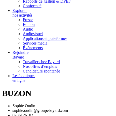
Rapports de gestion & DPEF
Conformité
Explorer
nos activités
Presse
Édition
Audio
Audiovisuel
Applications et plateformes
Services média
Événements
Rejoindre
Bayard
Travailler chez Bayard
Nos offres d’emplois
Candidature spontanée
Les boutiques
en ligne
BUZON
Sophie Oudin
sophie.oudin@groupebayard.com
0786126102