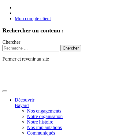
Mon compte client
Rechercher un contenu :
Chercher
Fermer et revenir au site
Aller
au
contenu
Découvrir
Bayard
Nos engagements
Notre organisation
Notre histoire
Nos implantations
Communiqués