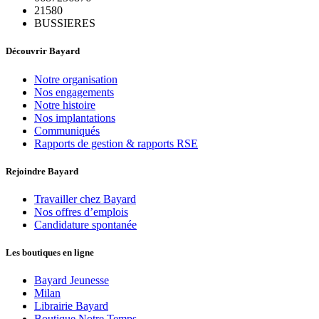
21580
BUSSIERES
Découvrir Bayard
Notre organisation
Nos engagements
Notre histoire
Nos implantations
Communiqués
Rapports de gestion & rapports RSE
Rejoindre Bayard
Travailler chez Bayard
Nos offres d’emplois
Candidature spontanée
Les boutiques en ligne
Bayard Jeunesse
Milan
Librairie Bayard
Boutique Notre Temps