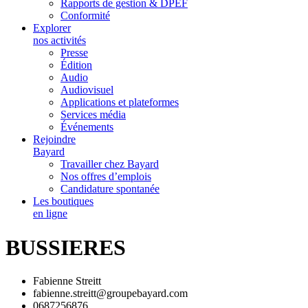
Rapports de gestion & DPEF
Conformité
Explorer
nos activités
Presse
Édition
Audio
Audiovisuel
Applications et plateformes
Services média
Événements
Rejoindre
Bayard
Travailler chez Bayard
Nos offres d’emplois
Candidature spontanée
Les boutiques
en ligne
BUSSIERES
Fabienne Streitt
fabienne.streitt@groupebayard.com
0687256876