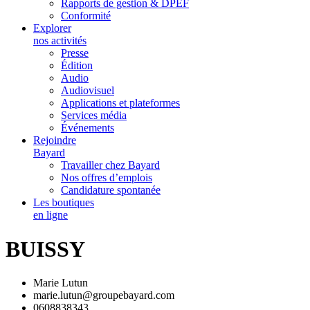
Rapports de gestion & DPEF
Conformité
Explorer
nos activités
Presse
Édition
Audio
Audiovisuel
Applications et plateformes
Services média
Événements
Rejoindre
Bayard
Travailler chez Bayard
Nos offres d’emplois
Candidature spontanée
Les boutiques
en ligne
BUISSY
Marie Lutun
marie.lutun@groupebayard.com
0608838343