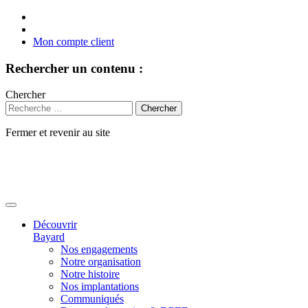
Mon compte client
Rechercher un contenu :
Chercher
Fermer et revenir au site
Aller
au
contenu
Découvrir
Bayard
Nos engagements
Notre organisation
Notre histoire
Nos implantations
Communiqués