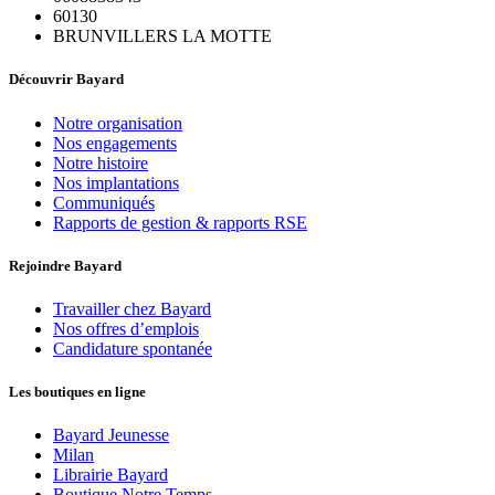
60130
BRUNVILLERS LA MOTTE
Découvrir Bayard
Notre organisation
Nos engagements
Notre histoire
Nos implantations
Communiqués
Rapports de gestion & rapports RSE
Rejoindre Bayard
Travailler chez Bayard
Nos offres d’emplois
Candidature spontanée
Les boutiques en ligne
Bayard Jeunesse
Milan
Librairie Bayard
Boutique Notre Temps