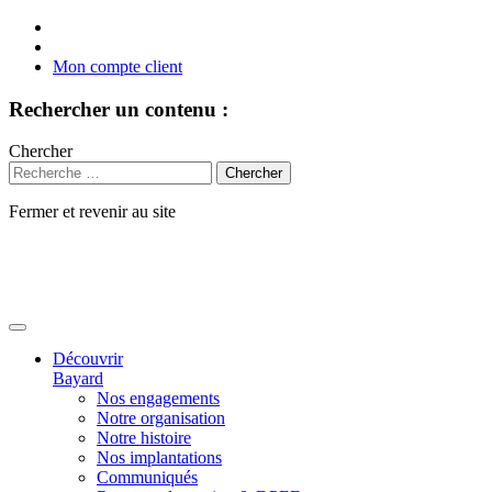
Mon compte client
Rechercher un contenu :
Chercher
Fermer et revenir au site
Aller
au
contenu
Découvrir
Bayard
Nos engagements
Notre organisation
Notre histoire
Nos implantations
Communiqués