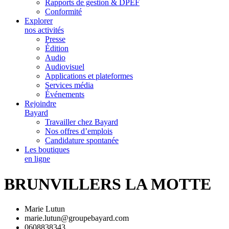
Rapports de gestion & DPEF
Conformité
Explorer
nos activités
Presse
Édition
Audio
Audiovisuel
Applications et plateformes
Services média
Événements
Rejoindre
Bayard
Travailler chez Bayard
Nos offres d’emplois
Candidature spontanée
Les boutiques
en ligne
BRUNVILLERS LA MOTTE
Marie Lutun
marie.lutun@groupebayard.com
0608838343