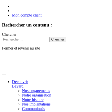
Mon compte client
Rechercher un contenu :
Chercher
Fermer et revenir au site
Aller
au
contenu
Découvrir
Bayard
Nos engagements
Notre organisation
Notre histoire
Nos implantations
Communiqués