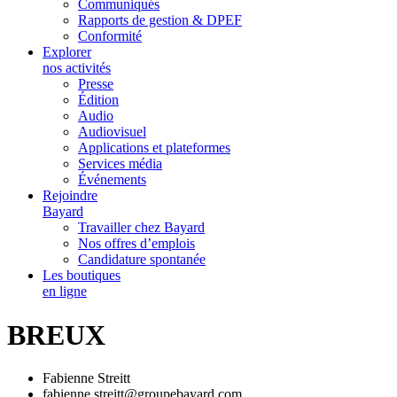
Communiqués
Rapports de gestion & DPEF
Conformité
Explorer
nos activités
Presse
Édition
Audio
Audiovisuel
Applications et plateformes
Services média
Événements
Rejoindre
Bayard
Travailler chez Bayard
Nos offres d’emplois
Candidature spontanée
Les boutiques
en ligne
BREUX
Fabienne Streitt
fabienne.streitt@groupebayard.com