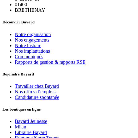
01400
BRETHENAY
Découvrir Bayard
Notre organisation
Nos engagements
Notre histoire
Nos implantations
Communiqués
Rapports de gestion & rapports RSE
Rejoindre Bayard
Travailler chez Bayard
Nos offres d’emplois
Candidature spontanée
Les boutiques en ligne
Bayard Jeunesse
Milan
Librairie Bayard
Boutique Notre Temps