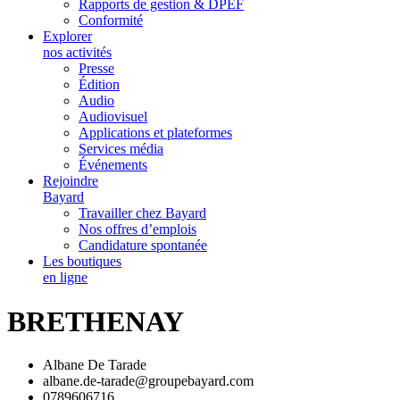
Rapports de gestion & DPEF
Conformité
Explorer
nos activités
Presse
Édition
Audio
Audiovisuel
Applications et plateformes
Services média
Événements
Rejoindre
Bayard
Travailler chez Bayard
Nos offres d’emplois
Candidature spontanée
Les boutiques
en ligne
BRETHENAY
Albane De Tarade
albane.de-tarade@groupebayard.com
0789606716