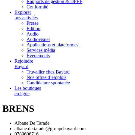
Rapports de gestion & DPEF
Conformité
Explorer
nos activités
Presse
Édition
Audio
Audiovisuel
Applications et plateformes
Services média
Événements
Rejoindre
Bayard
Travailler chez Bayard
Nos offres d’emplois
Candidature spontanée
Les boutiques
en ligne
BRENS
Albane De Tarade
albane.de-tarade@groupebayard.com
0789606716