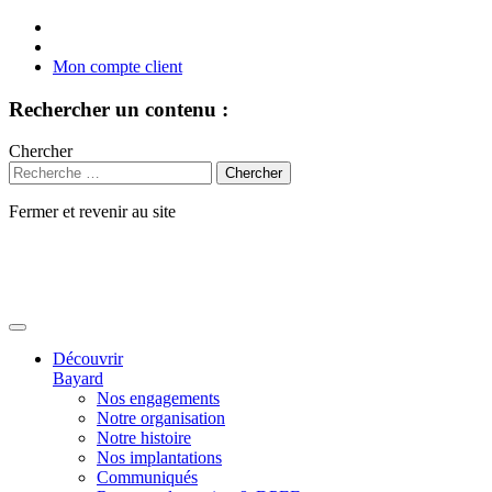
Mon compte client
Rechercher un contenu :
Chercher
Fermer et revenir au site
Aller
au
contenu
Découvrir
Bayard
Nos engagements
Notre organisation
Notre histoire
Nos implantations
Communiqués