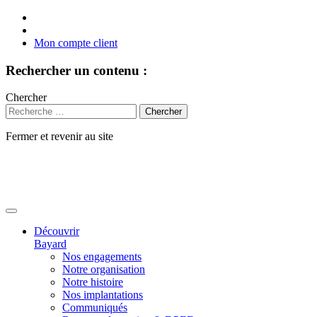
Mon compte client
Rechercher un contenu :
Chercher
Fermer et revenir au site
Aller
au
contenu
Découvrir
Bayard
Nos engagements
Notre organisation
Notre histoire
Nos implantations
Communiqués