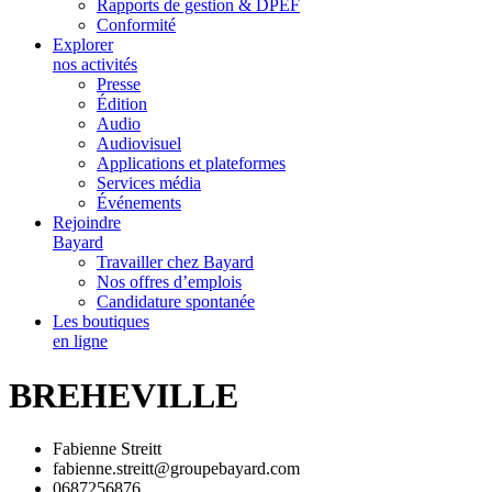
Rapports de gestion & DPEF
Conformité
Explorer
nos activités
Presse
Édition
Audio
Audiovisuel
Applications et plateformes
Services média
Événements
Rejoindre
Bayard
Travailler chez Bayard
Nos offres d’emplois
Candidature spontanée
Les boutiques
en ligne
BREHEVILLE
Fabienne Streitt
fabienne.streitt@groupebayard.com
0687256876