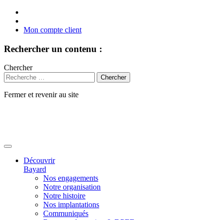
Mon compte client
Rechercher un contenu :
Chercher
Fermer et revenir au site
Aller
au
contenu
Découvrir
Bayard
Nos engagements
Notre organisation
Notre histoire
Nos implantations
Communiqués