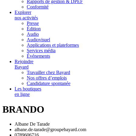
Rapports de gestion & DPEF
Conformité
Explorer
nos activités
Presse
Édition
Audio
Audiovisuel
Applications et plateformes
Services média
Événements
Rejoindre
Bayard
Travailler chez Bayard
Nos offres d’emplois
Candidature spontanée
Les boutiques
en ligne
BRANDO
Albane De Tarade
albane.de-tarade@groupebayard.com
0789606716