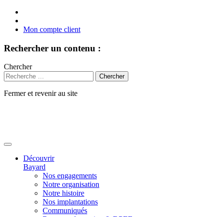
Mon compte client
Rechercher un contenu :
Chercher
Fermer et revenir au site
Aller
au
contenu
Découvrir
Bayard
Nos engagements
Notre organisation
Notre histoire
Nos implantations
Communiqués