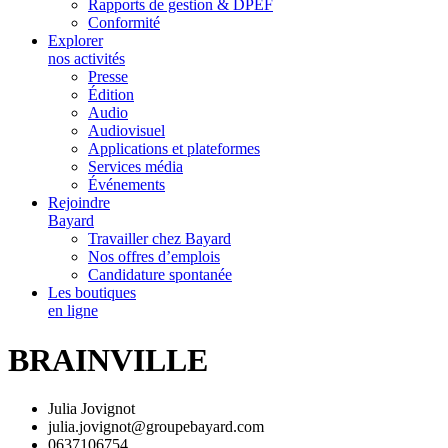
Rapports de gestion & DPEF
Conformité
Explorer
nos activités
Presse
Édition
Audio
Audiovisuel
Applications et plateformes
Services média
Événements
Rejoindre
Bayard
Travailler chez Bayard
Nos offres d’emplois
Candidature spontanée
Les boutiques
en ligne
BRAINVILLE
Julia Jovignot
julia.jovignot@groupebayard.com
0637106754