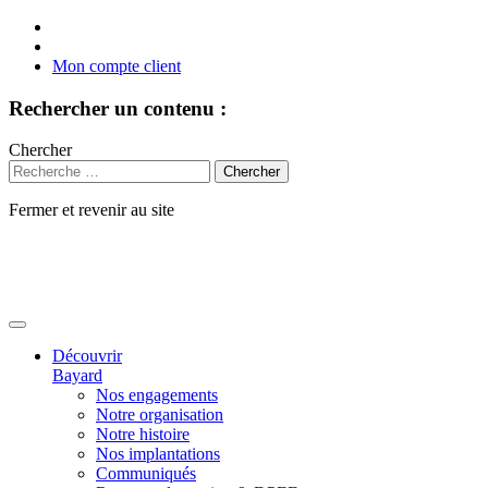
Mon compte client
Rechercher un contenu :
Chercher
Fermer et revenir au site
Aller
au
contenu
Découvrir
Bayard
Nos engagements
Notre organisation
Notre histoire
Nos implantations
Communiqués