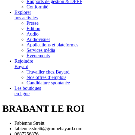
Rapports de gestion & DPEF
Conformité
Explorer
nos activités
Presse
Édition
Audio
Audiovisuel
Applications et plateformes
Services média
Événements
Rejoindre
Bayard
Travailler chez Bayard
Nos offres d’emplois
Candidature spontanée
Les boutiques
en ligne
BRABANT LE ROI
Fabienne Streitt
fabienne.streitt@groupebayard.com
0687256876