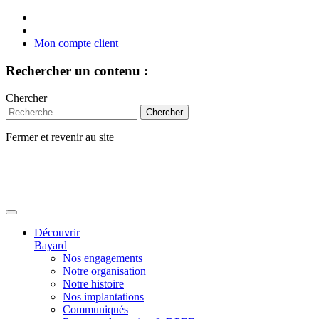
Mon compte client
Rechercher un contenu :
Chercher
Fermer et revenir au site
Aller
au
contenu
Découvrir
Bayard
Nos engagements
Notre organisation
Notre histoire
Nos implantations
Communiqués