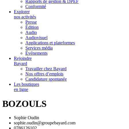
Rapports de gestion & DPEF
Conformité
Explorer
nos activités
Presse
Édition
Audio
Audiovisuel
Applications et plateformes
Services média
Événements
Rejoindre
Bayard
Travailler chez Bayard
Nos offres d’emplois
Candidature spontanée
Les boutiques
en ligne
BOZOULS
Sophie Oudin
sophie.oudin@groupebayard.com
0786126102