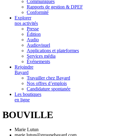
Communiqués
Rapports de gestion & DPEF
Conformité
Explorer
nos activités
Presse
Édition
Audio
Audiovisuel
Applications et plateformes
Services média
Événements
Rejoindre
Bayard
Travailler chez Bayard
Nos offres d’emplois
Candidature spontanée
Les boutiques
en ligne
BOUVILLE
Marie Lutun
marie.lutun@groupebayard.com