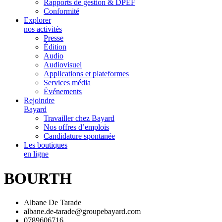
Rapports de gestion & DPEF
Conformité
Explorer
nos activités
Presse
Édition
Audio
Audiovisuel
Applications et plateformes
Services média
Événements
Rejoindre
Bayard
Travailler chez Bayard
Nos offres d’emplois
Candidature spontanée
Les boutiques
en ligne
BOURTH
Albane De Tarade
albane.de-tarade@groupebayard.com
0789606716