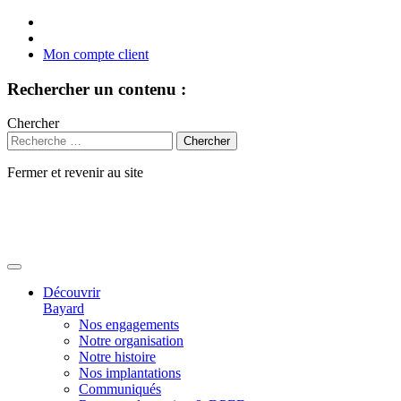
Mon compte client
Rechercher un contenu :
Chercher
Fermer et revenir au site
Aller
au
contenu
Découvrir
Bayard
Nos engagements
Notre organisation
Notre histoire
Nos implantations
Communiqués