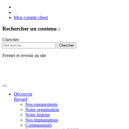
Mon compte client
Rechercher un contenu :
Chercher
Fermer et revenir au site
Aller
au
contenu
Découvrir
Bayard
Nos engagements
Notre organisation
Notre histoire
Nos implantations
Communiqués