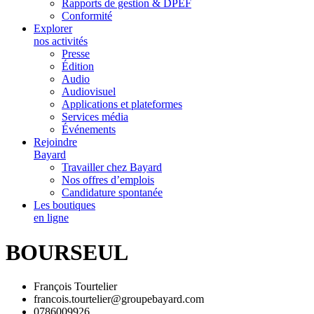
Rapports de gestion & DPEF
Conformité
Explorer
nos activités
Presse
Édition
Audio
Audiovisuel
Applications et plateformes
Services média
Événements
Rejoindre
Bayard
Travailler chez Bayard
Nos offres d’emplois
Candidature spontanée
Les boutiques
en ligne
BOURSEUL
François Tourtelier
francois.tourtelier@groupebayard.com
0786009926