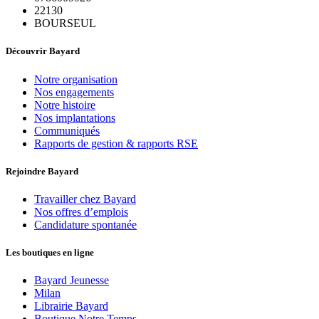
22130
BOURSEUL
Découvrir Bayard
Notre organisation
Nos engagements
Notre histoire
Nos implantations
Communiqués
Rapports de gestion & rapports RSE
Rejoindre Bayard
Travailler chez Bayard
Nos offres d’emplois
Candidature spontanée
Les boutiques en ligne
Bayard Jeunesse
Milan
Librairie Bayard
Boutique Notre Temps