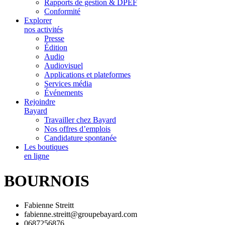
Rapports de gestion & DPEF
Conformité
Explorer
nos activités
Presse
Édition
Audio
Audiovisuel
Applications et plateformes
Services média
Événements
Rejoindre
Bayard
Travailler chez Bayard
Nos offres d’emplois
Candidature spontanée
Les boutiques
en ligne
BOURNOIS
Fabienne Streitt
fabienne.streitt@groupebayard.com
0687256876