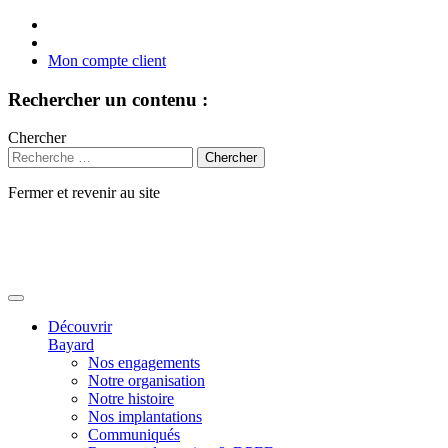
Mon compte client
Rechercher un contenu :
Chercher
Fermer et revenir au site
Aller
au
contenu
Découvrir
Bayard
Nos engagements
Notre organisation
Notre histoire
Nos implantations
Communiqués